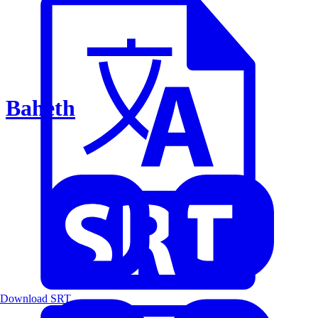
Baheth
Download SRT