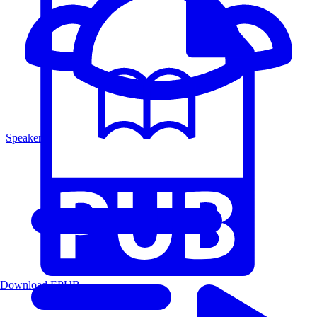
Speakers
Download EPUB