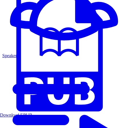
Speakers
Download EPUB