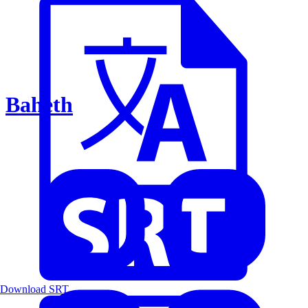
Baheth
Download SRT