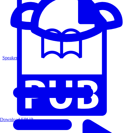
Speakers
Download EPUB