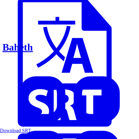
Baheth
Download SRT