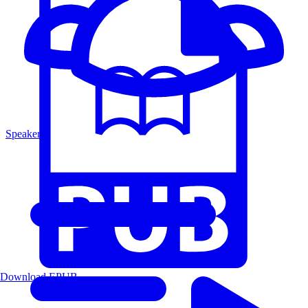
Speakers
Download EPUB