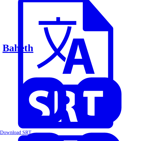
Baheth
Download SRT