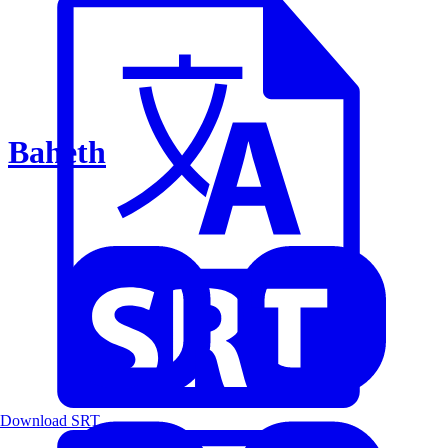
Baheth
Download SRT