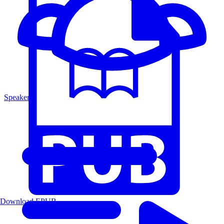
Speakers
Download EPUB