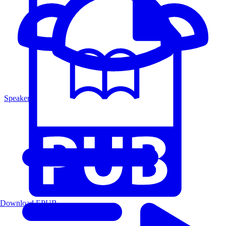
Speakers
Download EPUB