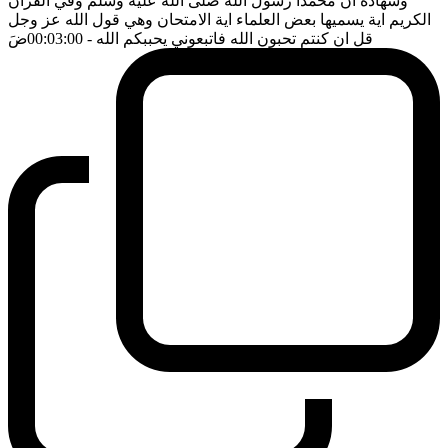
وشهادة ان محمدا رسول الله صلى الله عليه وسلم وفي القرآن
الكريم اية يسميها بعض العلماء اية الامتحان وهي قول الله عز وجل
قل ان كنتم تحبون الله فاتبعوني يحببكم الله
- 00:03:00
ضَ