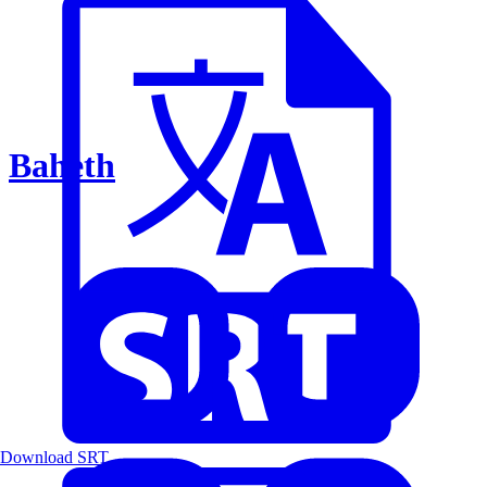
Baheth
Download SRT