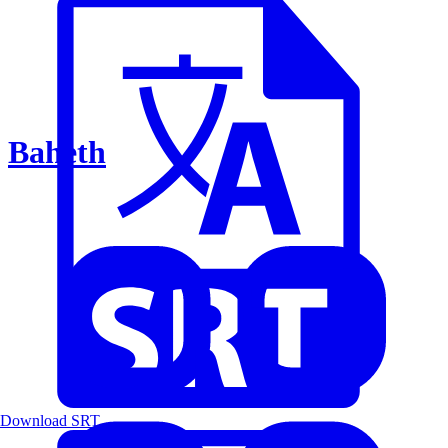
Baheth
Download SRT