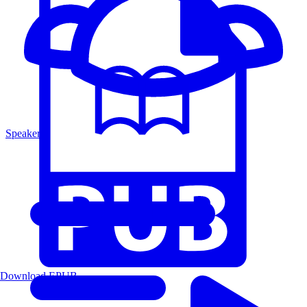
Speakers
Download EPUB