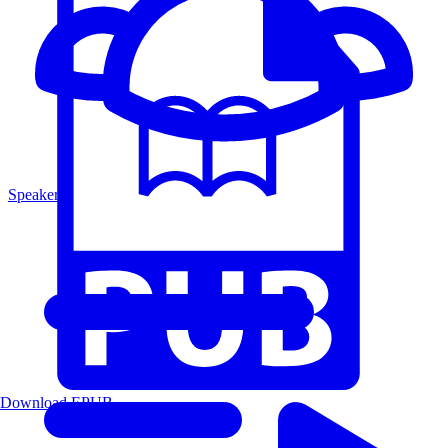
Speakers
Download EPUB