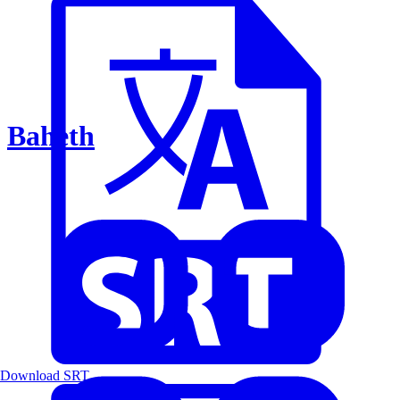
Baheth
Download SRT