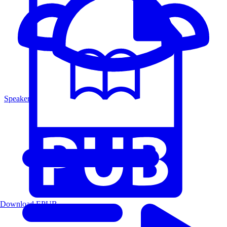
Speakers
Download EPUB