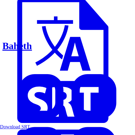
Baheth
Download SRT