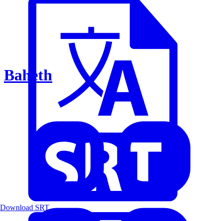
Baheth
Download SRT