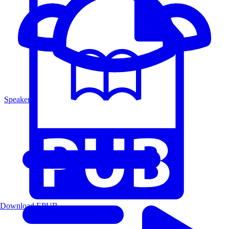
Speakers
Download EPUB