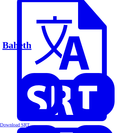
Baheth
Download SRT