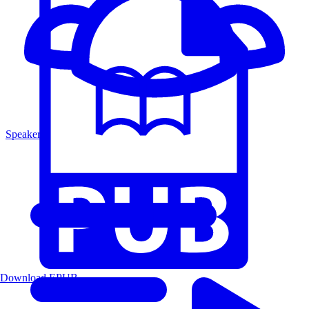
Speakers
Download EPUB