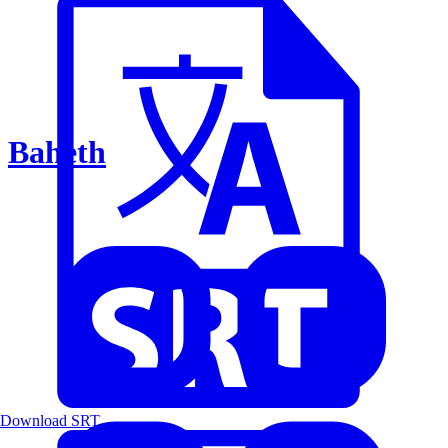
Baheth
Download SRT