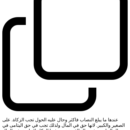
عندها ما يبلغ النصاب فاكثر وحال عليه الحول تجب الزكاة. على
الصغير والكبير. لانها حق في المال ولذلك تجب في حق اليتامى في