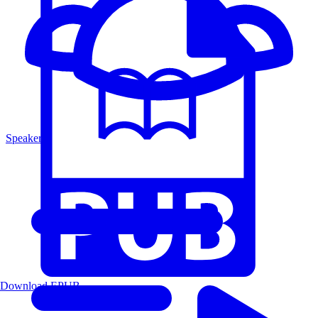
Speakers
Download EPUB