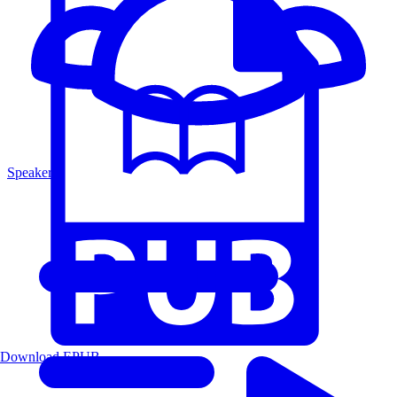
Speakers
Download EPUB