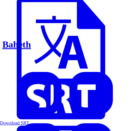
Baheth
Download SRT