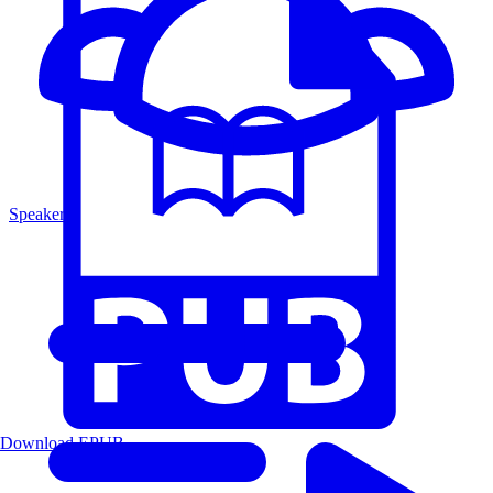
Speakers
Download EPUB