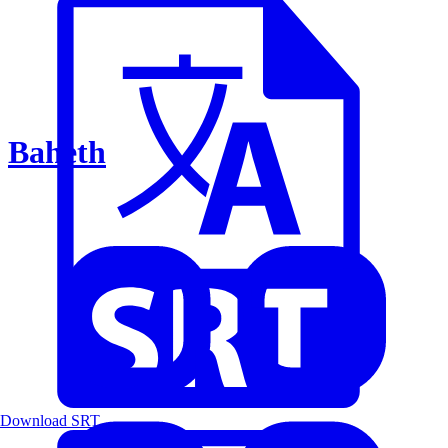
Baheth
Download SRT