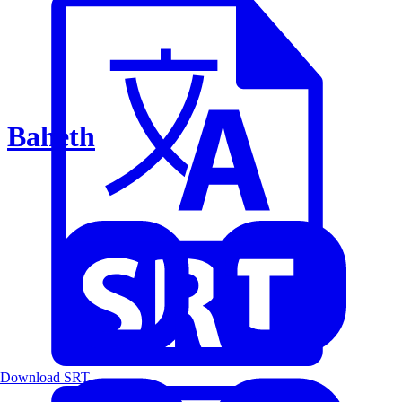
Baheth
Download SRT