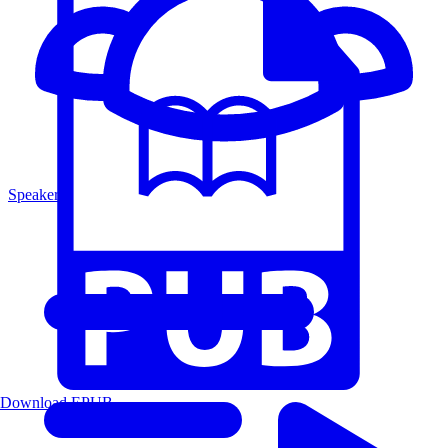
Speakers
Download EPUB