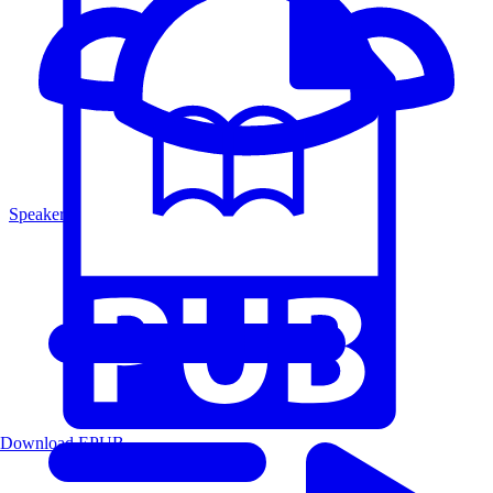
Speakers
Download EPUB