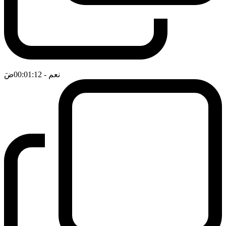
نعم
- 00:01:12
ضَ