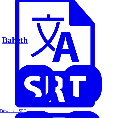
Baheth
Download SRT