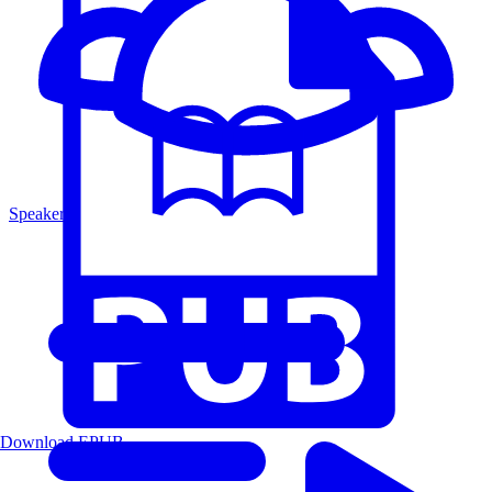
Speakers
Download EPUB