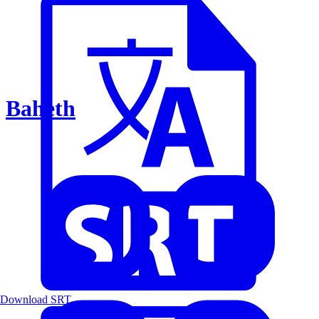
Baheth
Download SRT