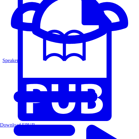
Speakers
Download EPUB