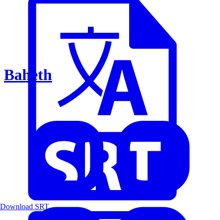
Baheth
Download SRT