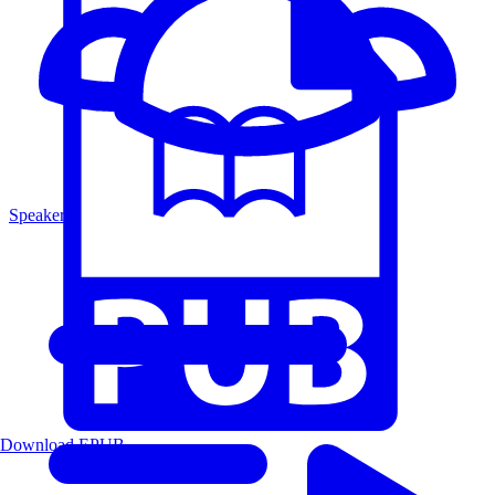
Speakers
Download EPUB