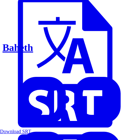
Baheth
Download SRT