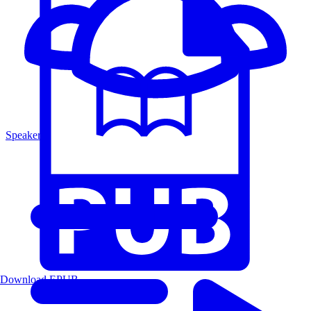
Speakers
Download EPUB