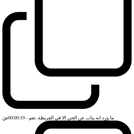
ما ورد انه يناب عن الحي الا في الفريظة. نعم
- 00:00:19
ضَ