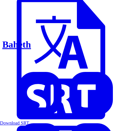
Baheth
Download SRT