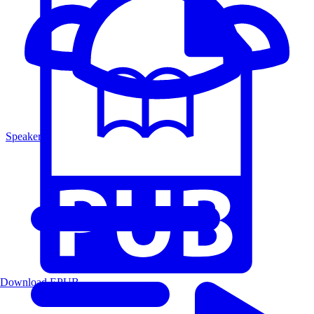
Speakers
Download EPUB