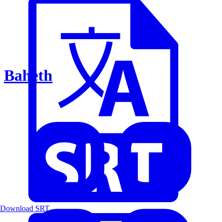
Baheth
Download SRT