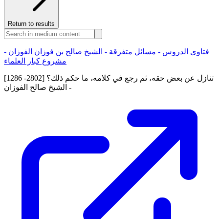
Return to results
فتاوى الدروس - مسائل متفرقة - الشيخ صالح بن فوزان الفوزان -
مشروع كبار العلماء
[1286 -2802] تنازل عن بعض حقه، ثم رجع في كلامه، ما حكم ذلك؟
- الشيخ صالح الفوزان