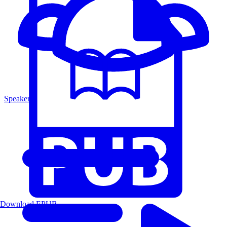
Speakers
Download EPUB