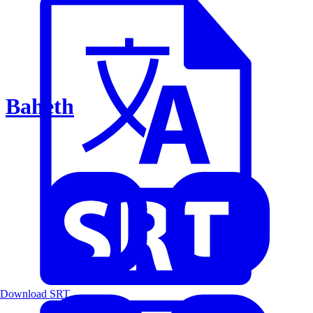
Baheth
Download SRT