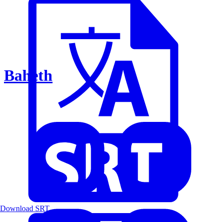
Baheth
Download SRT