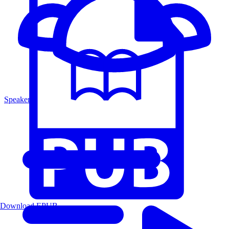
Speakers
Download EPUB