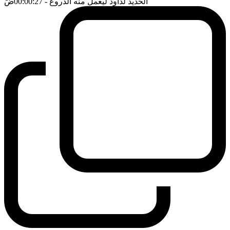
الحديد لداود ليعمل منه الدروع
- 00:00:27
ضَ