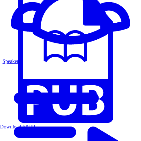
Speakers
Download EPUB