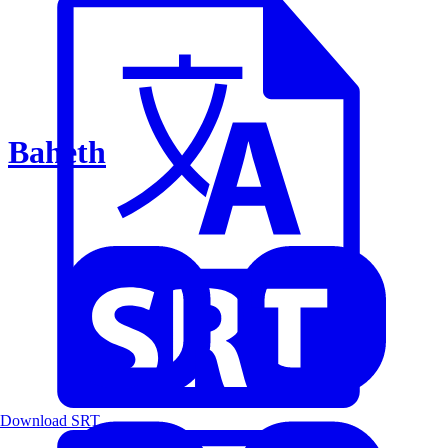
Baheth
Download SRT