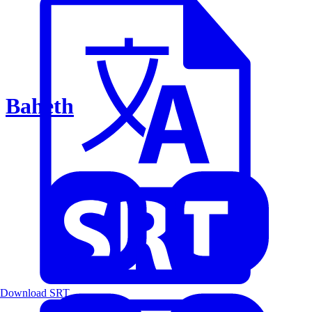
Baheth
Download SRT