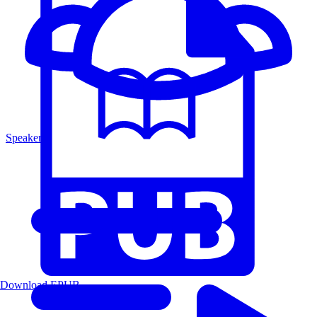
Speakers
Download EPUB