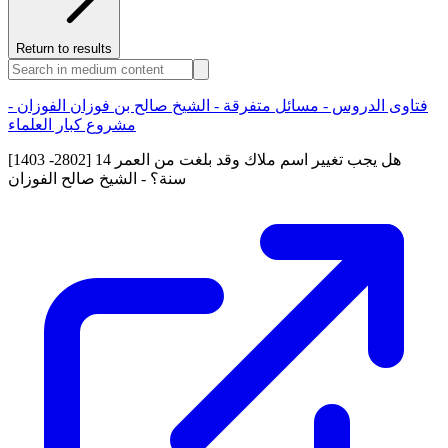
Return to results
فتاوى الدروس - مسائل متفرقة - الشيخ صالح بن فوزان الفوزان -
مشروع كبار العلماء
[1403 -2802] هل يجب تغيير اسم ملاك وقد بلغت من العمر 14
سنة؟ - الشيخ صالح الفوزان