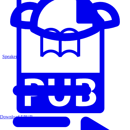
Speakers
Download EPUB