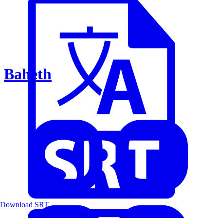
Baheth
Download SRT