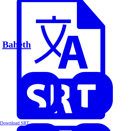
Baheth
Download SRT