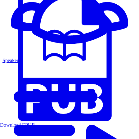
Speakers
Download EPUB