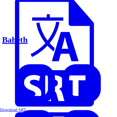
Baheth
Download SRT