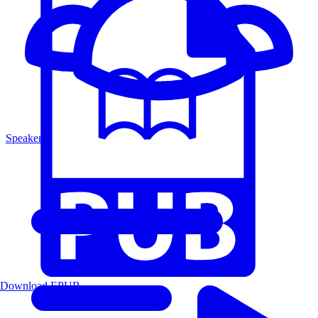
Speakers
Download EPUB