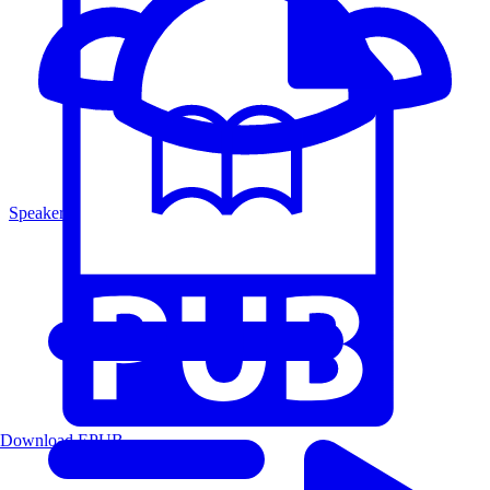
Speakers
Download EPUB