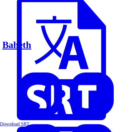
Baheth
Download SRT