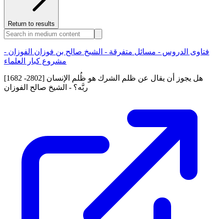
Return to results
فتاوى الدروس - مسائل متفرقة - الشيخ صالح بن فوزان الفوزان -
مشروع كبار العلماء
[1682 -2802] هل يجوز أن يقال عن ظلم الشرك هو ظُلم الإنسان
ربَّه؟ - الشيخ صالح الفوزان