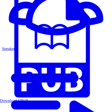
Speakers
Download EPUB