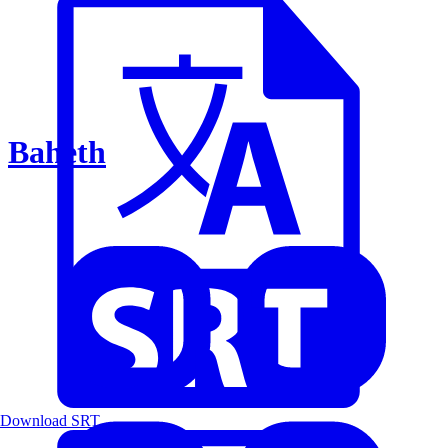
Baheth
Download SRT