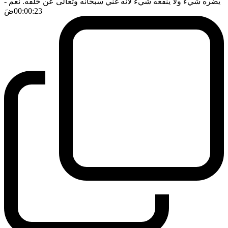
يضره شيء ولا ينفعه شيء لانه غني سبحانه وتعالى عن خلقه. نعم
-
00:00:23
ضَ