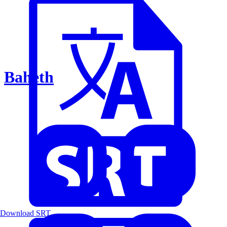
Baheth
Download SRT