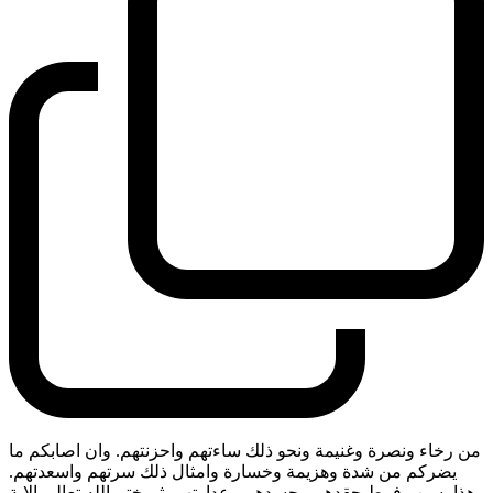
من رخاء ونصرة وغنيمة ونحو ذلك ساءتهم واحزنتهم. وان اصابكم ما
يضركم من شدة وهزيمة وخسارة وامثال ذلك سرتهم واسعدتهم.
وهذا بسبب فرط حقدهم وحسدهم وعداوتهم. ثم ختم الله تعالى الاية