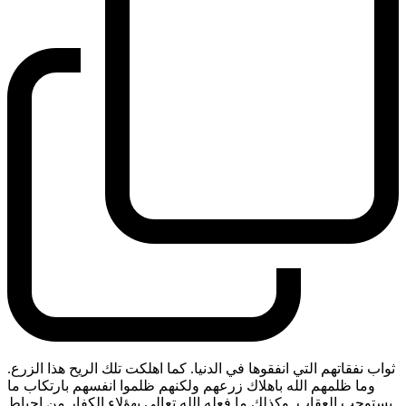
ثواب نفقاتهم التي انفقوها في الدنيا. كما اهلكت تلك الريح هذا الزرع.
وما ظلمهم الله باهلاك زرعهم ولكنهم ظلموا انفسهم بارتكاب ما
يستوجب العقاب. وكذلك ما فعله الله تعالى بهؤلاء الكفار من احباط