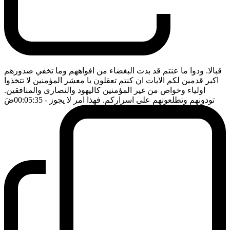
قبالا. ودوا ما عنتم قد بدت البغضاء من افواههم وما تخفي صدورهم
اكبر قدمين لكم الايات ان كنتم تعقلون يا معشر المؤمنين لا تتخذوا
اولياء وخواص من غير المؤمنين كاليهود والنصارى والمنافقين.
تودونهم وتطلعونهم على اسراركم. فهذا امر لا يجوز
- 00:05:35
ضَ