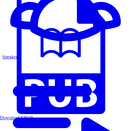
Speakers
Download EPUB