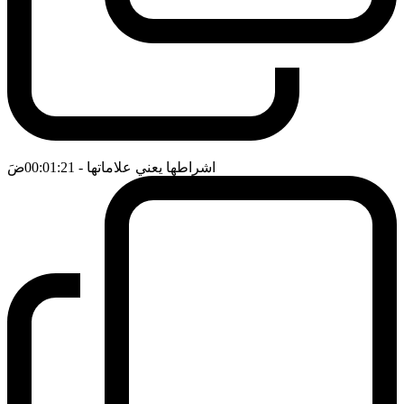
اشراطها يعني علاماتها
- 00:01:21
ضَ