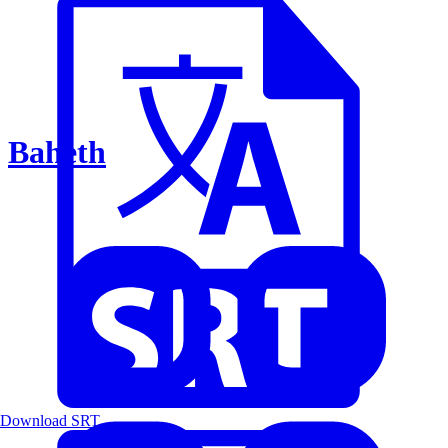
Baheth
Download SRT