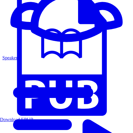
Speakers
Download EPUB