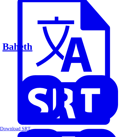
Baheth
Download SRT