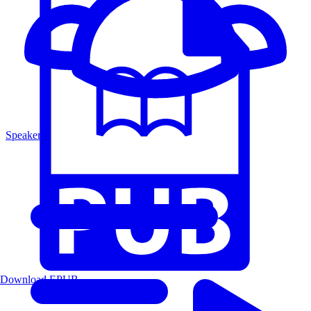
Speakers
Download EPUB