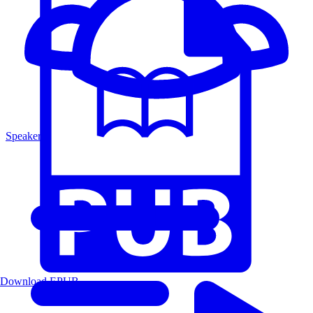
Speakers
Download EPUB