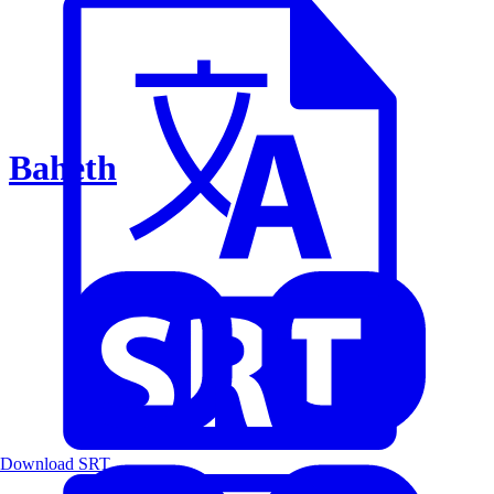
Baheth
Download SRT