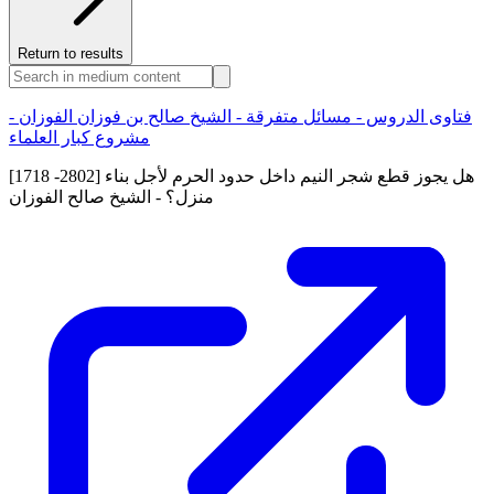
Return to results
فتاوى الدروس - مسائل متفرقة - الشيخ صالح بن فوزان الفوزان -
مشروع كبار العلماء
[1718 -2802] هل يجوز قطع شجر النيم داخل حدود الحرم لأجل بناء
منزل؟ - الشيخ صالح الفوزان