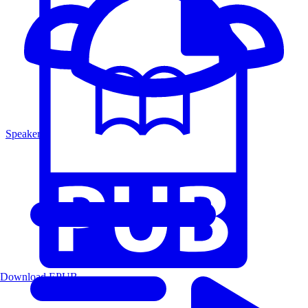
Speakers
Download EPUB