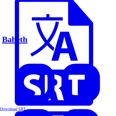
Baheth
Download SRT