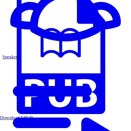
Speakers
Download EPUB