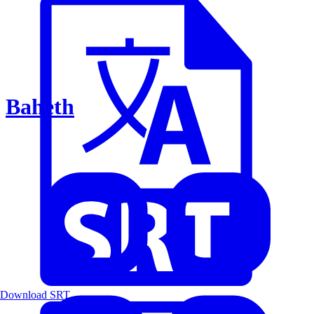
Baheth
Download SRT