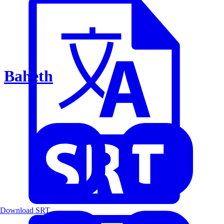
Baheth
Download SRT