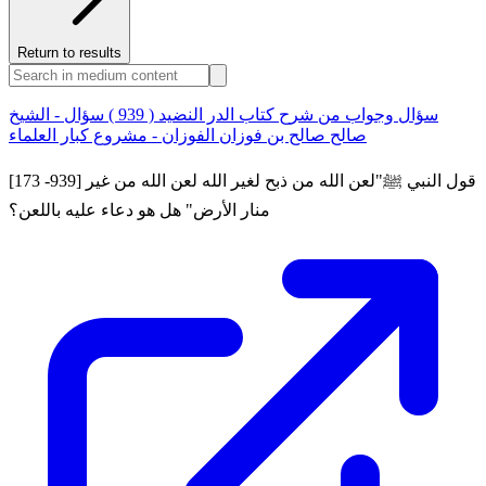
Return to results
سؤال وجواب من شرح كتاب الدر النضيد ( 939 ) سؤال - الشيخ
صالح صالح بن فوزان الفوزان - مشروع كبار العلماء
[173 -939] قول النبي ﷺ"لعن الله من ذبح لغير الله لعن الله من غير
منار الأرض" هل هو دعاء عليه باللعن؟