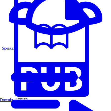
Speakers
Download EPUB