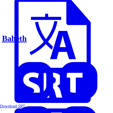
Baheth
Download SRT