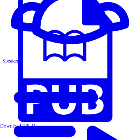
Speakers
Download EPUB