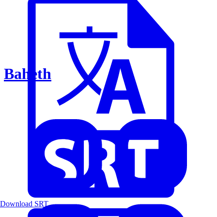
Baheth
Download SRT