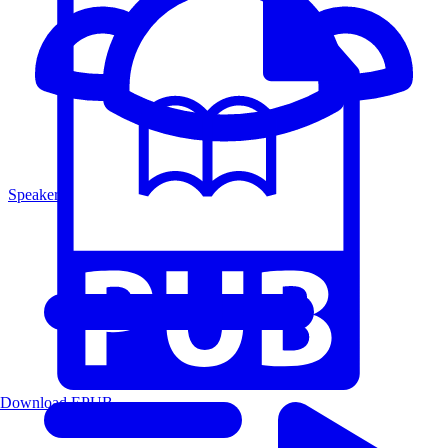
Speakers
Download EPUB