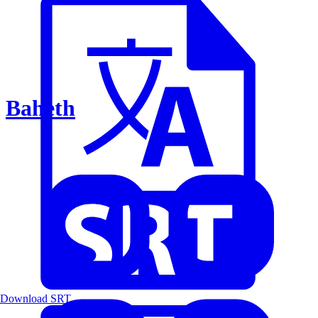
Baheth
Download SRT