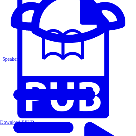
Speakers
Download EPUB