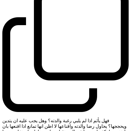
فهل يأثم اذا لم يلبي رغبة والدته؟ وهل يجب عليه ان يتدين
ويحججها؟ يحاول رضا والدته واقناعها لا اظن انها تمانع اذا اقنعها بان