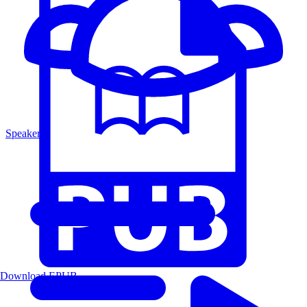
Speakers
Download EPUB