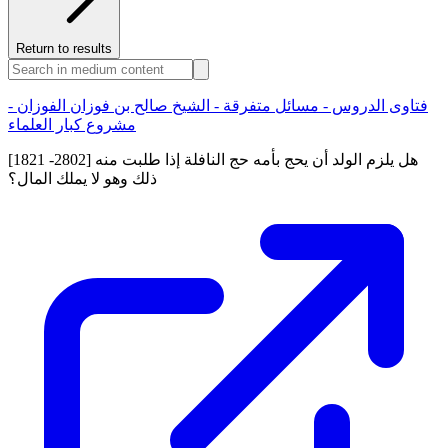
Return to results
فتاوى الدروس - مسائل متفرقة - الشيخ صالح بن فوزان الفوزان -
مشروع كبار العلماء
[1821 -2802] هل يلزم الولد أن يحج بأمه حج النافلة إذا طلبت منه
ذلك وهو لا يملك المال؟