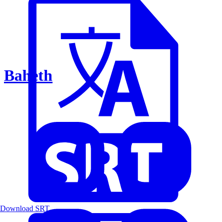
Baheth
Download SRT