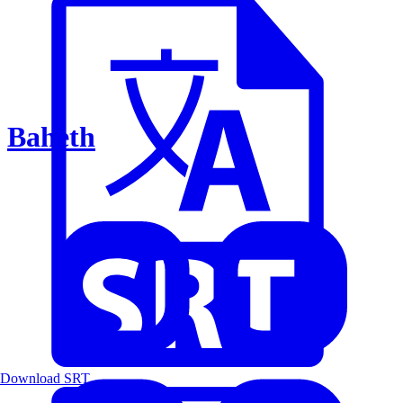
Baheth
Download SRT