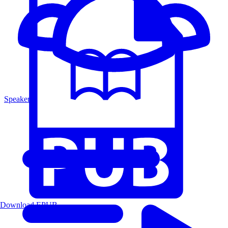
Speakers
Download EPUB