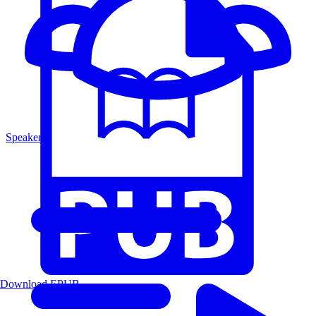
Speakers
Download EPUB