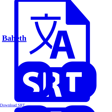
Baheth
Download SRT