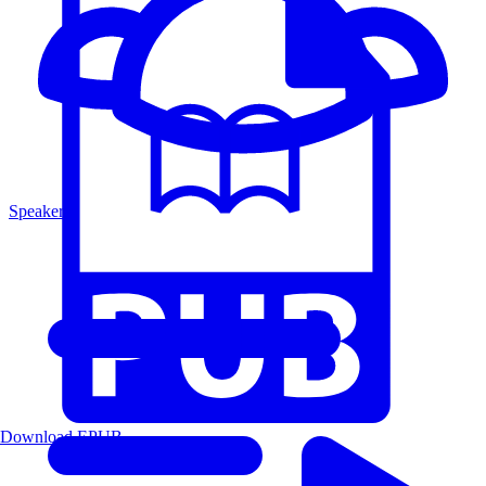
Speakers
Download EPUB