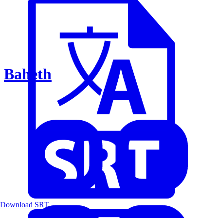
Baheth
Download SRT