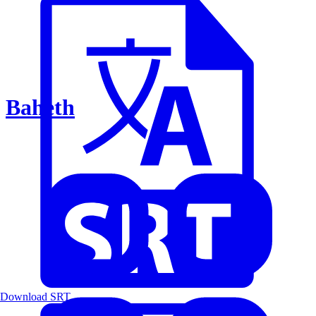
Baheth
Download SRT