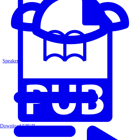
Speakers
Download EPUB