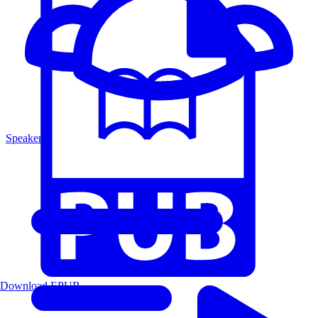
Speakers
Download EPUB