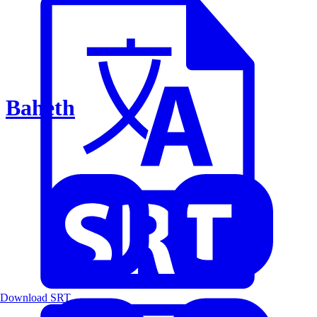
Baheth
Download SRT