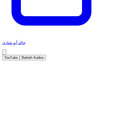
خالد أبو شادي
YouTube
Baheth Audios