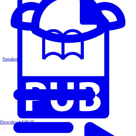
Speakers
Download EPUB