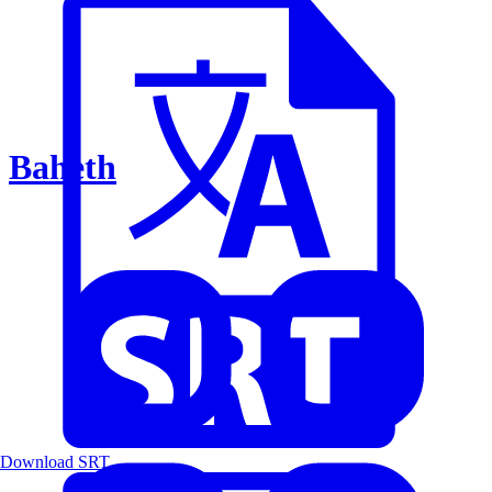
Baheth
Download SRT