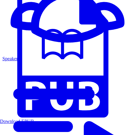
Speakers
Download EPUB