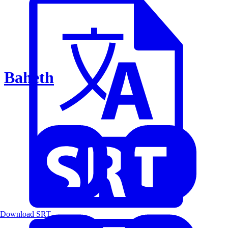
Baheth
Download SRT