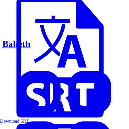
Baheth
Download SRT