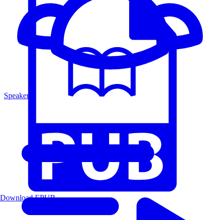
Speakers
Download EPUB