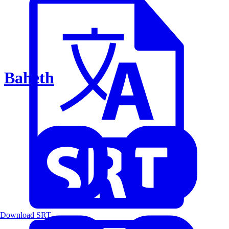
Baheth
Download SRT