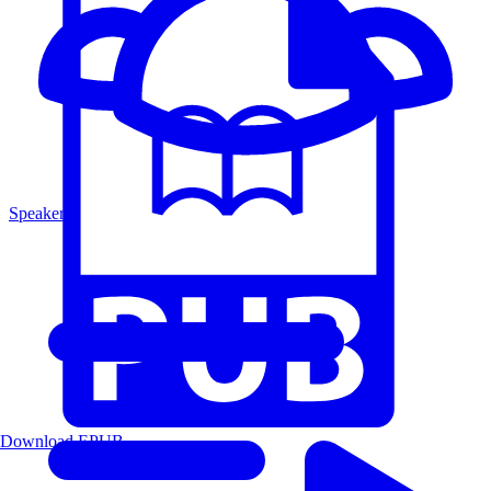
Speakers
Download EPUB